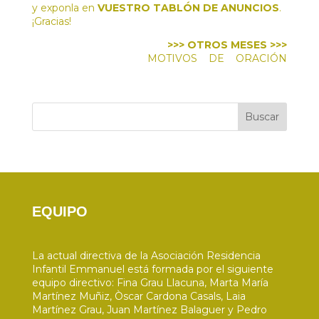
y exponla en
VUESTRO TABLÓN DE ANUNCIOS
.
¡Gracias!
>>>
OTROS MESES >>>
MOTIVOS DE ORACIÓN
Buscar
EQUIPO
La actual directiva de la Asociación Residencia
Infantil Emmanuel está formada por el siguiente
equipo directivo: Fina Grau Llacuna, Marta María
Martínez Muñiz, Òscar Cardona Casals, Laia
Martínez Grau, Juan Martínez Balaguer y Pedro