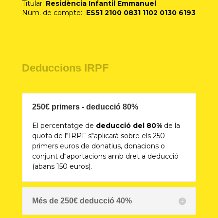
Titular:
Residència Infantil Emmanuel
Núm. de compte:
ES51 2100 0831 1102 0130 6193
Deduccions IRPF
250€ primers - deducció 80%
El percentatge de
deducció del 80%
de la
quota de l‟IRPF s‟aplicarà sobre els 250
primers euros de donatius, donacions o
conjunt d‟aportacions amb dret a deducció
(abans 150 euros).
Més de 250€ deducció 40%