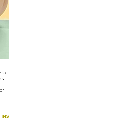
 la
es
or
TINS