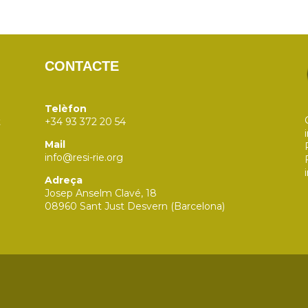
CONTACTE
Telèfon
t
+34 93 372 20 54
a
Mail
info@resi-rie.org
Adreça
Josep Anselm Clavé, 18
08960 Sant Just Desvern (Barcelona)