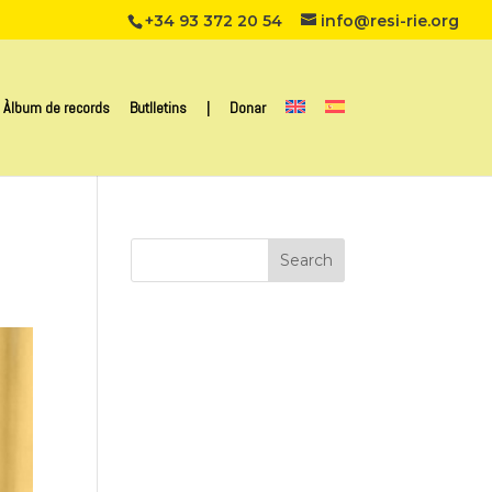
+34 93 372 20 54
info@resi-rie.org
Àlbum de records
Butlletins
|
Donar
Search