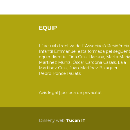
EQUIP
L´actual directiva de l´Associació Residència
Infantil Emmanuel està formada pel següen
equip directiu: Fina Grau Llacuna, Marta Mari
Martínez Muñiz, Òscar Cardona Casals, Laia
Martínez Grau, Juan Martínez Balaguer i
Pedro Ponce Piulats.
Avís legal
|
política de privacitat
Disseny web
Tucan IT