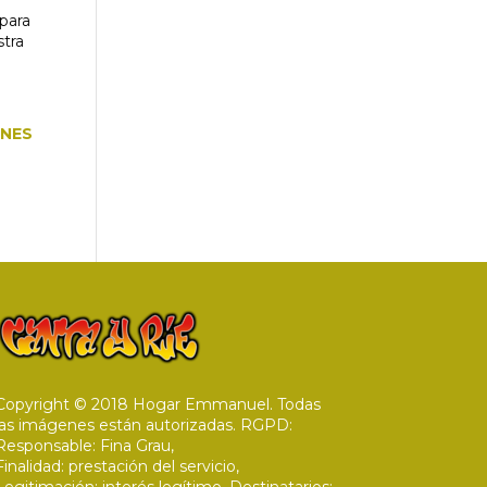
 para
stra
INES
Copyright © 2018 Hogar Emmanuel. Todas
las imágenes están autorizadas. RGPD:
Responsable: Fina Grau,
Finalidad: prestación del servicio,
Legitimación: interés legítimo, Destinatarios: