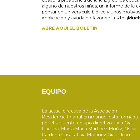
alguno de nuestros niños, un informe de la e
pensar en un versículo bíblico y unos motivo
implicación y ayuda en favor de la RIE.
¡Much
ABRE AQUÍ EL BOLETÍN
EQUIPO
La actual directiva de la Asociación
Residencia Infantil Emmanuel está formada
por el siguiente equipo directivo: Fina Grau
Llacuna, Marta María Martínez Muñiz, Òscar
Cardona Casals, Laia Martínez Grau, Juan