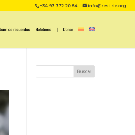
+34 93 372 20 54
info@resi-rie.org
lbum de recuerdos
Boletines
|
Donar
Buscar